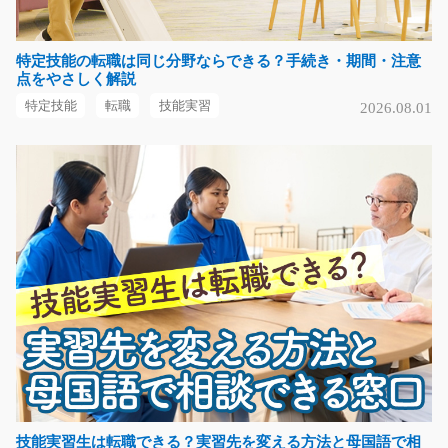
気になる
特定技能の転職は同じ分野ならできる？手続き・期間・注意
点をやさしく解説
特定技能
転職
技能実習
2026.08.01
自動車のプラスチック部品の目視検査/y01_00106
急募
【20代～40代の男女方活躍中の企業さん・土日休み】プ
ラスチック部品のバ…
長期（3ヶ月以上）
時給1150円～
愛知県一宮市
気になる
海外部門での翻訳・通訳/y11_00626
急募
技能実習生は転職できる？実習先を変える方法と母国語で相