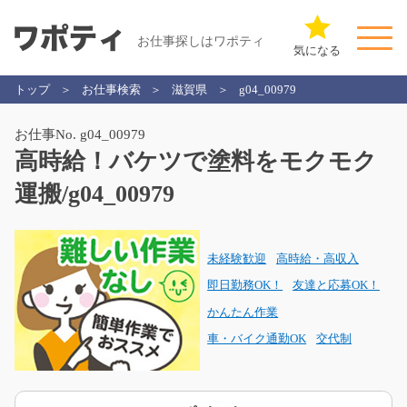
お仕事探しはワポティ
気になる
トップ
お仕事検索
滋賀県
g04_00979
お仕事No. g04_00979
高時給！バケツで塗料をモクモク
運搬/g04_00979
未経験歓迎
高時給・高収入
即日勤務OK！
友達と応募OK！
かんたん作業
車・バイク通勤OK
交代制