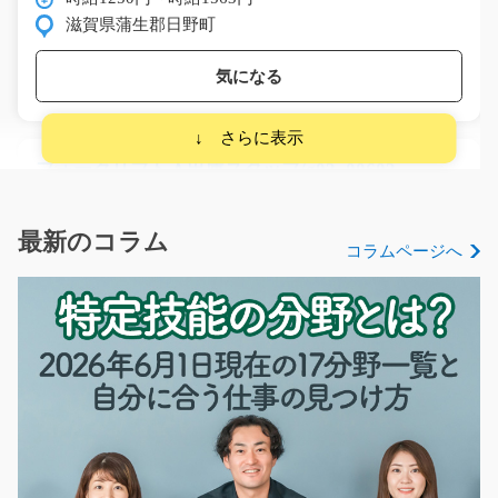
滋賀県蒲生郡日野町
気になる
フォークリフト入出庫スタッフ/g02_00602
急募
建築資材やリサイクル品を扱う倉庫内でのフォークリフ
最新のコラム
コラムページへ
ト作業です。 資格や…
長期（3ヶ月以上）
時給1,500円
埼玉県北葛飾郡松伏町
気になる
ピッキング、格納、出荷作業/y01_01213