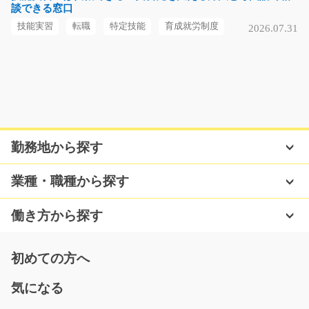
談できる窓口
★海外部門での翻訳・通訳のお仕事 ★英語、日本語共に
出来る方★ ★プラベー…
技能実習
転職
特定技能
育成就労制度
2026.07.31
長期（3ヶ月以上）
時給1500円
長野県小諸市
気になる
勤務地から探す
製品の製造補助(リーチリフト経験者優遇)/i02_000
業種・職種から探す
90
男性スタッフさん活躍中の職場です♪高時給でガッツリ稼
げる！！アットホー…
働き方から探す
長期（3ヶ月以上）
時給1200円～
初めての方へ
大阪府堺市西区
気になる
気になる