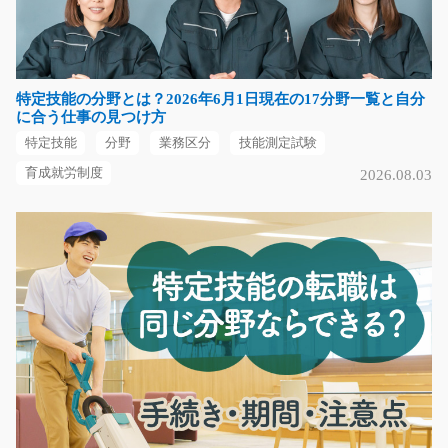
急募
☆扶養内勤務OK★1日4時間以上、週4日から相談OK！！
未経験の方も大歓迎☆☆☆…
特定技能の分野とは？2026年6月1日現在の17分野一覧と自分
長期（3ヶ月以上）
に合う仕事の見つけ方
時給1200円～
特定技能
分野
業務区分
技能測定試験
愛知県春日井市
育成就労制度
2026.08.03
気になる
データ入力 仕分け 伝票整理の事務/i02_00044
急募
未経験の方も大歓迎♪丁寧な研修があるので安心して働け
ます☆かんたんなパ…
長期（3ヶ月以上）
時給1200円～
大阪府大阪市住之江区