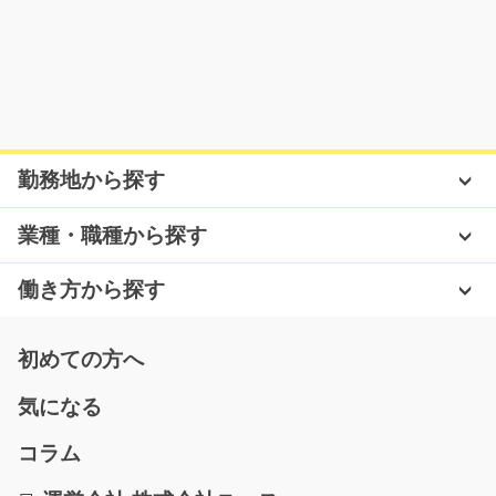
三重県鈴鹿市
気になる
空調部品の組立/g01_01681
勤務地から探す
急募
片手サイズのプラスチックの部品をエアドライバーで指
業種・職種から探す
定の位置にネジを締…
長期（3ヶ月以上）
働き方から探す
時給1250円
岐阜県加茂郡川辺町
初めての方へ
気になる
気になる
コラム
組立・組付け・検査/y04_00396