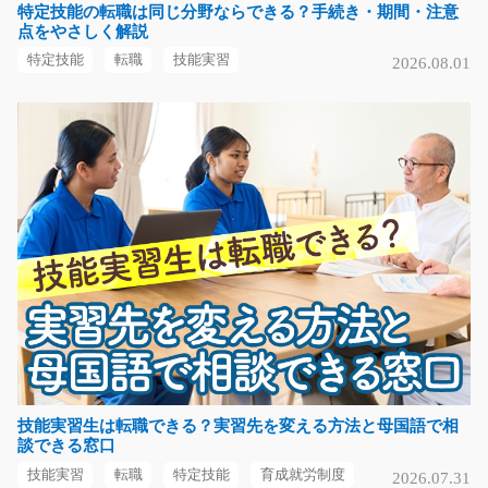
特定技能の転職は同じ分野ならできる？手続き・期間・注意
軽作業 カーマットをぷちぷちで包む/y02_00931
点をやさしく解説
急募
特定技能
転職
技能実習
2026.08.01
【梱包のお仕事！空調完備】伊勢崎の倉庫で車用品をぷ
ちぷちで包む梱包の…
長期（3ヶ月以上）
時給1100円
群馬県伊勢崎市
気になる
自動車部品の組み付けのオシゴト/i01_00365
急募
【新着案件☆】車部品を機械にセットして組み付けるオ
シゴト(＾＾)/難しい…
技能実習生は転職できる？実習先を変える方法と母国語で相
談できる窓口
長期（3ヶ月以上）
時給1100円
技能実習
転職
特定技能
育成就労制度
2026.07.31