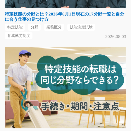
長期（3ヶ月以上）
時給1,200円
特定技能の分野とは？2026年6月1日現在の17分野一覧と自分
大阪府岸和田市
に合う仕事の見つけ方
特定技能
分野
業務区分
技能測定試験
気になる
育成就労制度
2026.08.03
樹脂製品の開発や試作品の検査/g04_02226
急募
未経験の方も大歓迎！ガッツリ稼ぎながら経験もつけら
れる！ 樹脂施肥遺品…
長期（3ヶ月以上）
時給1750円～時給2188円
滋賀県東近江市
気になる