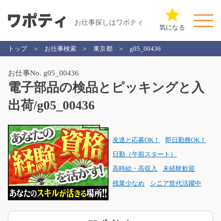
お仕事探しはワポティ
気になる
トップ
お仕事検索
東京都
g05_00436
お仕事No. g05_00436
電子部品の検品とピッキングと入
出荷/g05_00436
友達と応募OK！
即日勤務OK！
日勤（午前スタート）
高時給・高収入
未経験歓迎
残業少なめ
シニア世代活躍中