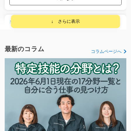
半導体製装置用に使う部品の組立/t03_01069
今注目の業界で働きませんか? 工場内でカンタンな半導
体製造装置の組立・…
長期（3ヶ月以上）
最新のコラム
コラムページへ
時給1200円
熊本県玉名郡南関町
気になる
商品の仕分け作業/i02_01490
急募
建築資材商品を扱う物流倉庫での、ピッキング・梱包・
仕分け作業です。 商…