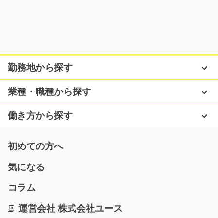
気になる
自動車部品の検査作業！/y02_00869
勤務地から探す
急募
倉庫内で自動車部品の検査をするかんたんな作業です！
業種・職種から探す
今回お任せする業務…
長期（3ヶ月以上）
働き方から探す
時給1400円
群馬県太田市
初めての方へ
気になる
気になる
コラム
簡単な箱詰めの仕事/y03_01154
運営会社 株式会社ユース
急募