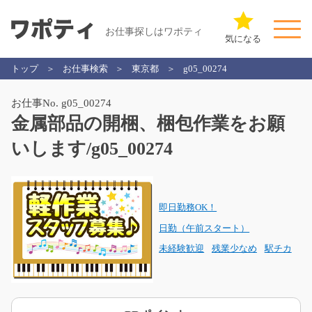
お仕事探しはワポティ
気になる
トップ
お仕事検索
東京都
g05_00274
お仕事No. g05_00274
金属部品の開梱、梱包作業をお願
いします/g05_00274
即日勤務OK！
日勤（午前スタート）
未経験歓迎
残業少なめ
駅チカ