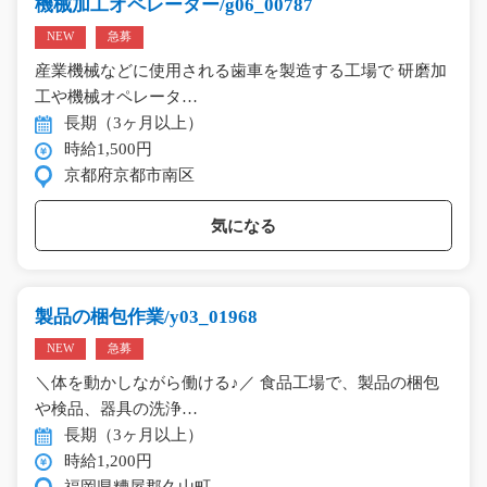
機械加工オペレーター/g06_00787
NEW
急募
産業機械などに使用される歯車を製造する工場で 研磨加
工や機械オペレータ…
長期（3ヶ月以上）
時給1,500円
京都府京都市南区
気になる
製品の梱包作業/y03_01968
NEW
急募
＼体を動かしながら働ける♪／ 食品工場で、製品の梱包
や検品、器具の洗浄…
長期（3ヶ月以上）
時給1,200円
福岡県糟屋郡久山町