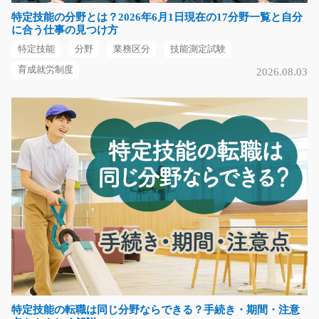
長期（3ヶ月以上）
特定技能の分野とは？2026年6月1日現在の17分野一覧と自分
時給1100円
に合う仕事の見つけ方
熊本県菊池市
特定技能
分野
業務区分
技能測定試験
気になる
育成就労制度
2026.08.03
金属製品の検査と製造補助のお仕事/y08_00951
メッキ加工が終われば取り外して検査！メッキ加工する
前の金属部品をフッ…
長期（3ヶ月以上）
時給1150円～
山口県下関市
気になる
特定技能の転職は同じ分野ならできる？手続き・期間・注意
自動化された機械へ部品セットと検査/i01_00308