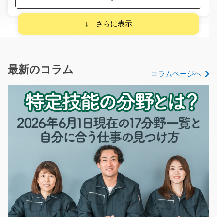
アルミ溶接作業/y11_00888
急募
＼＼＼最大1750円！高時給のお仕事！／／／ ＝＝＝＝＝
最新のコラム
コラムページへ
＝＝＝＝＝＝＝＝…
長期（3ヶ月以上）
時給1400円～1750円
長野県上伊那郡宮田村
気になる
金属部品のバリ取り・検査のお仕事/t03_01155
機械を使用して金属部品の研磨や検査作業をしていただ
くお仕事です?工場経…