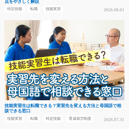
点をやさしく解説
急募
特定技能
転職
技能実習
2026.08.01
≪カンタン軽作業で稼げます(^^)/≫地元企業で働こう♪通
勤に便利な駅チカの…
長期（3ヶ月以上）
時給1200円～
三重県桑名市
気になる
プリンターの部品の組立をするオシゴト/y11_0054
7
急募
【駒ケ根市☆時給1100円～】 【時間☆8：30～17：30】
電子部品の組み付けや…
技能実習生は転職できる？実習先を変える方法と母国語で相
談できる窓口
長期（3ヶ月以上）
時給1100円
技能実習
転職
特定技能
育成就労制度
2026.07.31
長野県駒ヶ根市