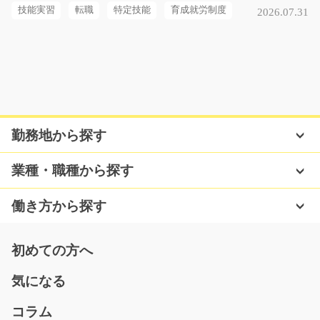
長期（3ヶ月以上）
技能実習
転職
特定技能
育成就労制度
2026.07.31
時給1000円～
福岡県田川市
気になる
勤務地から探す
カンタン 製品の出荷準備・PC入力業務/t01_006
58
【★高時給★未経験の方でも稼げる♪♪】製品のバーコー
業種・職種から探す
ドを読み取ったり、出…
長期（3ヶ月以上）
働き方から探す
時給1400円
愛知県岡崎市
初めての方へ
気になる
気になる
コラム