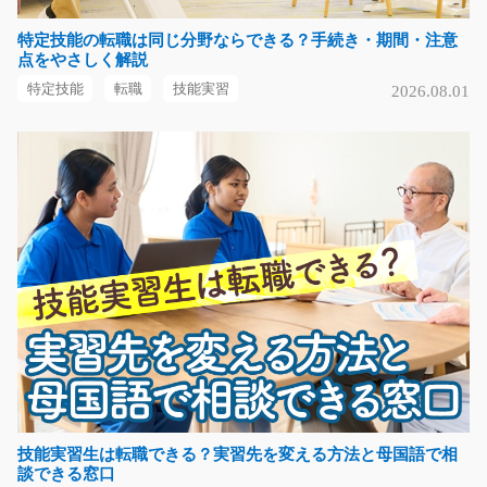
特定技能の転職は同じ分野ならできる？手続き・期間・注意
点をやさしく解説
伝票整理や入力などの事務のお仕事/y02_01002
特定技能
転職
技能実習
2026.08.01
急募
急募！！未経験の方もＯＫ！伝票の発行やデータの入力
作業などの事務のお…
長期（3ヶ月以上）
時給1200円
群馬県太田市
気になる
自動車のドア部品のスポンジ貼り/y08_00101
急募
出来上がった自動車部品にスポンジを貼りつけていくだ
技能実習生は転職できる？実習先を変える方法と母国語で相
談できる窓口
け！！初めての方で…