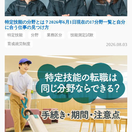
航空機部品に特殊のフィルムを貼るだけのお仕事になり
ます！！モクモク作…
特定技能の分野とは？2026年6月1日現在の17分野一覧と自分
長期（3ヶ月以上）
に合う仕事の見つけ方
時給1200円
特定技能
分野
業務区分
技能測定試験
岐阜県各務原市
育成就労制度
2026.08.03
気になる
金属製品の製造補助や運搬！/y01_01184
＜業務詳細＞ ★高時給★未経験の方も大歓迎♪♪ 金属製
品の製造する補助のお…
長期（3ヶ月以上）
時給1200円～
愛知県名古屋市中川区
気になる