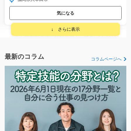
気になる
大手工業内での建築材料の加工・検査/y04_00385
急募
緊急募集！！長期安定・日勤のお仕事！アパートやマン
最新のコラム
コラムページへ
ションの軽量鉄骨を…
長期（3ヶ月以上）
時給1150円～
栃木県真岡市
気になる
ペタペタ 航空機部品へフィルム貼り/g01_01516
急募