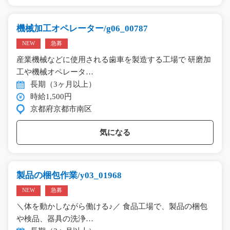
機械加工オペレーター/g06_00787
NEW
急募
産業機械などに使用される歯車を製造する工場で 研磨加
工や機械オペレータ…
長期（3ヶ月以上）
時給1,500円
京都府京都市南区
気になる
製品の梱包作業/y03_01968
NEW
急募
＼体を動かしながら働ける♪／ 食品工場で、製品の梱包
や検品、器具の洗浄…