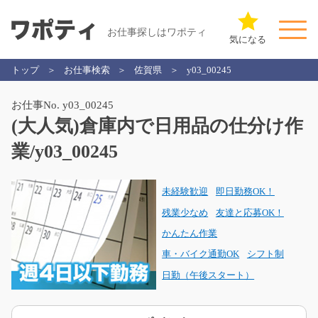
お仕事探しはワポティ
気になる
トップ
お仕事検索
佐賀県
y03_00245
お仕事No. y03_00245
(大人気)倉庫内で日用品の仕分け作
業/y03_00245
未経験歓迎
即日勤務OK！
残業少なめ
友達と応募OK！
かんたん作業
車・バイク通勤OK
シフト制
日勤（午後スタート）