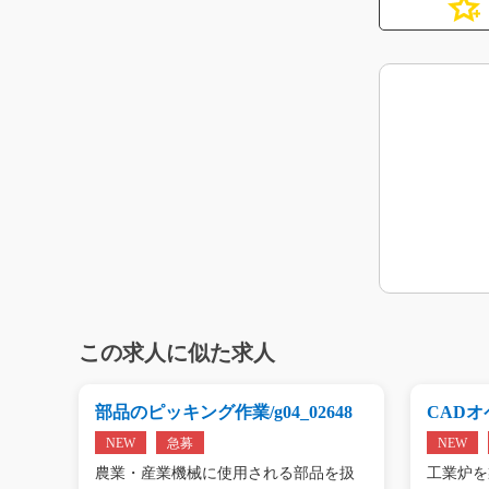
この求人に似た求人
g0
部品のピッキング作業/g04_02648
CADオペ
NEW
急募
NEW
エアコ
農業・産業機械に使用される部品を扱
工業炉を