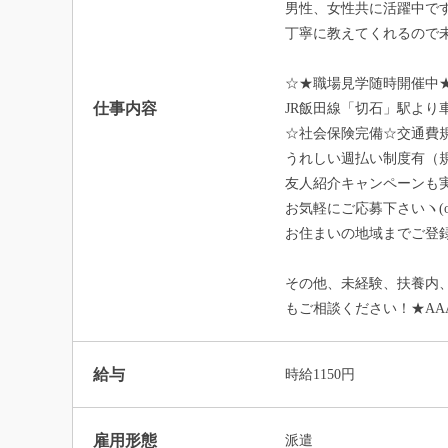
男性、女性共に活躍中で
丁寧に教えてくれるので
☆★職場見学随時開催中
仕事内容
JR飯田線「切石」駅より車
☆社会保険完備☆交通費
うれしい週払い制度有（
友人紹介キャンペーンも実
お気軽にご応募下さいヽ(o
お住まいの地域までご登
その他、未経験、扶養内
もご相談ください！★AA
給与
時給1150円
雇用形態
派遣