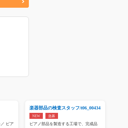
楽器部品の検査スタッフ/t06_00434
プリン
01809
NEW
急募
NEW
／ ピア
ピアノ部品を製造する工場で、完成品
＼手の