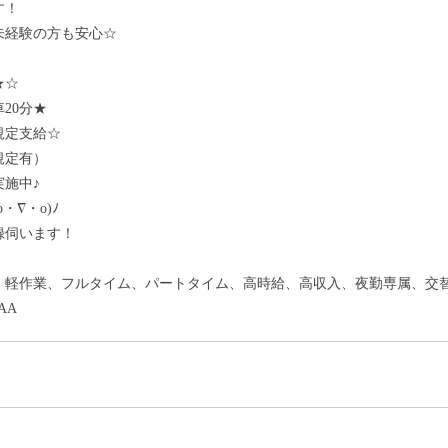
す！
未経験の方も安心☆
★☆
20分★
規定支給☆
規定有）
施中♪
・∇・o)ﾉ
録伺います！
、軽作業、フルタイム、パートタイム、高時給、高収入、夜勤専属、交
AA