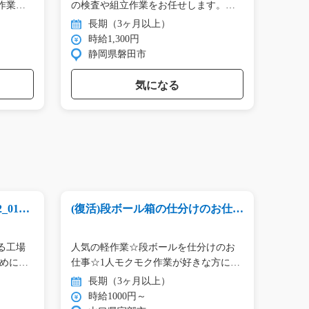
作業…
の検査や組立作業をお任せします。
タン作
目…
長期（3ヶ月以上）
長
時給1,300円
時
静岡県磐田市
群
気になる
0162
(復活)段ボール箱の仕分けのお仕
プラ
事/y08_00945
ター/y
急募
る工場
人気の軽作業☆段ボールを仕分けのお
手の
ために
仕事☆1人モクモク作業が好きな方にオ
品を
ス…
す…
長期（3ヶ月以上）
長
時給1000円～
時