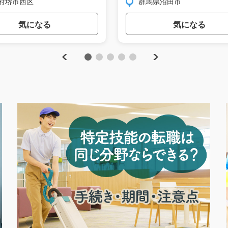
府堺市西区
群馬県沼田市
気になる
気になる
Previous
Next
1
2
3
4
5