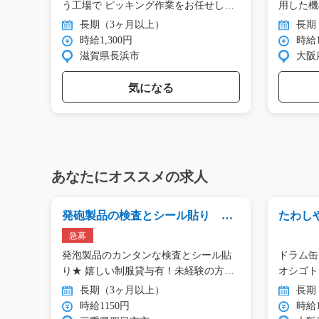
工…
う工場で ピッキング作業をお任せし
用した機
ま…
…
長期（3ヶ月以上）
長期
時給1,300円
時給1
滋賀県長浜市
大阪
気になる
あなたにオススメの求人
064
発砲製品の検査とシール貼り 空
たわし
調完備/i01_00878
業！/i02
急募
熱交
発泡製品のカンタンな検査とシール貼
ドラム缶
使…
り★ 嬉しい制服貸与有！未経験の方
オシゴト
で…
り…
長期（3ヶ月以上）
長期
時給1150円
時給1