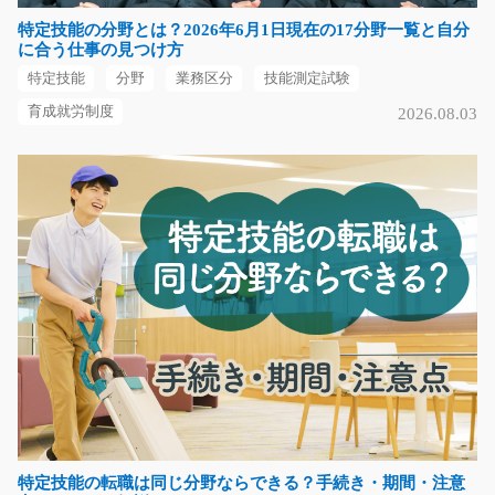
長期（3ヶ月以上）
特定技能の分野とは？2026年6月1日現在の17分野一覧と自分
時給1250円
に合う仕事の見つけ方
長野県伊那市
特定技能
分野
業務区分
技能測定試験
気になる
育成就労制度
2026.08.03
プラスチック成形機械のオペレーター/y11_00211
★交替制で稼げる★未経験の方も歓迎★慣れるまでは日
勤のみでしっかり研修★…
長期（3ヶ月以上）
時給1150円～時給1438円
長野県上伊那郡飯島町
気になる
特定技能の転職は同じ分野ならできる？手続き・期間・注意
配管製品の出荷検査/i02_01558