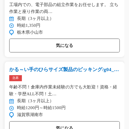
工場内での、電子部品の組立作業をお任せします。 立ち
作業と座り作業の両…
長期（3ヶ月以上）
時給1,350円
栃木県小山市
気になる
かる～い手のひらサイズ製品のピッキング/g04_01
219
急募
年齢不問！倉庫内作業未経験の方でも大歓迎！資格・経
験・学歴ALL不問！土…
長期（3ヶ月以上）
時給1200円～時給1500円
滋賀県湖南市
気になる