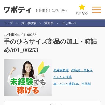
お仕事探しはワポティ
気になる
トップ
お仕事検索
愛知県
t01_00253
お仕事No. t01_00253
手のひらサイズ部品の加工・箱詰
め/t01_00253
未経験歓迎
高時給・高収入
かんたん作業
車・バイク通勤OK
交代制