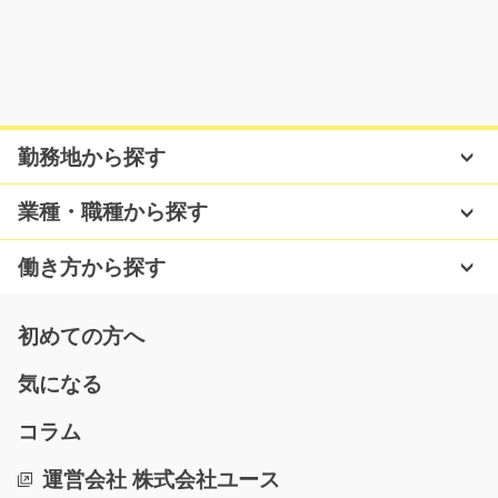
気になる
食品工場でのカンタンな検品と出荷準備/g01_0102
勤務地から探す
9
急募
随時職場見学開催中です！！保存用調味料の仕上がりチ
業種・職種から探す
ェックと箱詰めのお…
長期（3ヶ月以上）
働き方から探す
時給1100円
岐阜県安八郡安八町
初めての方へ
気になる
気になる
コラム
資格不要の色染めマシンオペレーター/y02_01167
運営会社 株式会社ユース
生地を機械にセット→染料の準備→かんたんな機械操作