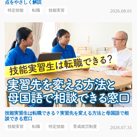
点をやさしく解説
急募
特定技能
転職
技能実習
2026.08.01
業務用冷蔵庫などに使用される配管製品の出荷前検査で
す。 完成品の外観や…
短期（3ヶ月以内）
時給1,300円
大阪府茨木市
気になる
リーチリフト作業員/g04_02578
急募
＼手作業×リーチリフト作業／ 工場内での、香辛料の原
料投入・運搬作業を…
技能実習生は転職できる？実習先を変える方法と母国語で相
談できる窓口
長期（3ヶ月以上）
時給1,400円
技能実習
転職
特定技能
育成就労制度
2026.07.31
滋賀県愛知郡愛荘町