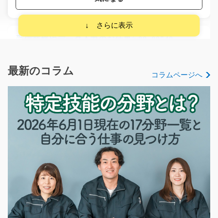
受信業務やデータ入力のお仕事/y08_00540
経験不要！未経験の方も可！お電話でお客様を案内をし
てもらうカスタマー…
最新のコラム
コラムページへ
長期（3ヶ月以上）
時給1100円～
福岡県飯塚市
気になる
ピッキング・検査 部品のピッキングと配膳/y11_
00539
急募
【伊那市☆時給1250円】 【時間☆8：45～17：30】 部品
を数えて作業者さんの…