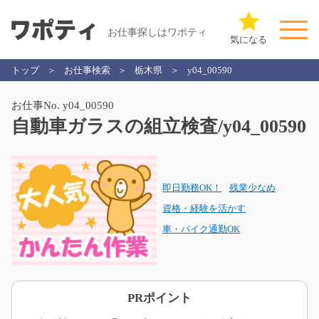
お仕事探しはワポティ
気になる
トップ
お仕事検索
栃木県
y04_00590
お仕事No. y04_00590
自動車ガラスの組立検査/y04_00590
即日勤務OK！
残業少なめ
資格・経験を活かす
車・バイク通勤OK
PRポイント