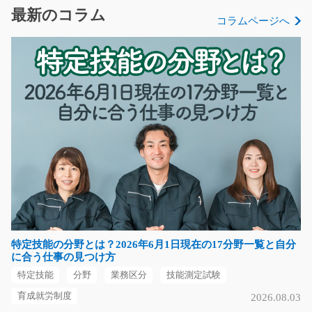
オシゴト★ほとんど機…
最新のコラム
コラムページへ
長期（3ヶ月以上）
時給1000円～
長野県伊那市
気になる
コールセンター/t03_01089
急募
コールセンタースタッフとして、化粧品やサプリメント
に関する問い合わせ…
長期（3ヶ月以上）
特定技能の分野とは？2026年6月1日現在の17分野一覧と自分
時給1100円
に合う仕事の見つけ方
熊本県宇城市
特定技能
分野
業務区分
技能測定試験
気になる
育成就労制度
2026.08.03