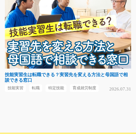
時給1200円
愛知県豊橋市
気になる
プラスチック製品を扱う会社での営業/y02_00643
急募
《長期の募集！》車部品やプラスチックを扱っている工
場での営業のお仕事☆…
技能実習生は転職できる？実習先を変える方法と母国語で相
談できる窓口
長期（3ヶ月以上）
時給1200円～
技能実習
転職
特定技能
育成就労制度
2026.07.31
群馬県沼田市
気になる
検査 箱詰め/y02_00744