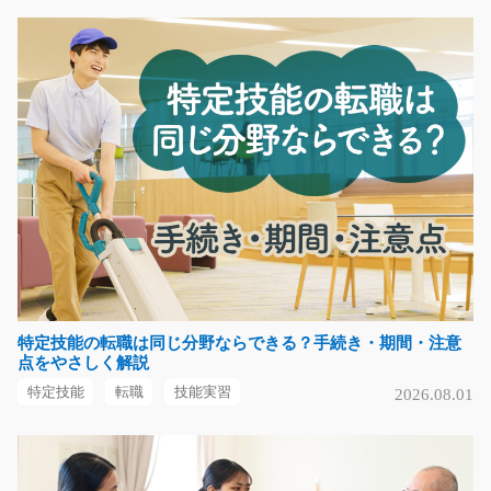
梱包スタッフ 電子部品の箱詰め/t06_00136
急募
未経験の方でも大歓迎です！棚から指定の部品を持って
きて、箱に詰めるだ…
長期（3ヶ月以上）
時給1200円～1500円
静岡県浜松市浜名区
気になる
特定技能の転職は同じ分野ならできる？手続き・期間・注意
点をやさしく解説
未経験の方もOK 一般事務のお仕事/t01_00625
特定技能
転職
技能実習
2026.08.01
【★新着★土日祝休み&残業ナシの一般事務のお仕事に
なります！】未経験の方…
長期（3ヶ月以上）