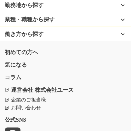
勤務地から探す
急募
【お仕事の内容】製造未経験の方も大歓迎♪手のひらサイ
業種・職種から探す
ズの自動車部品の目…
長期（3ヶ月以上）
働き方から探す
時給1100円
群馬県太田市
初めての方へ
気になる
気になる
コラム
一般事務(基本的なPC操作でOK)/y03_01038
運営会社 株式会社ユース
急募
企業のご担当様
≪大人気≫一般事務！事務の経験がある方、大歓迎♪もち
お問い合わせ
ろんチャレンジされた…
長期（3ヶ月以上）
公式SNS
時給1000円～
佐賀県唐津市