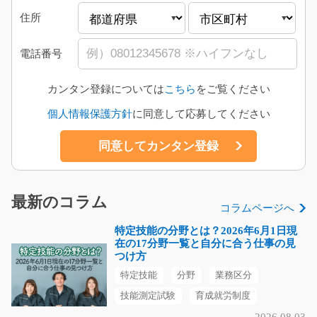
住所
電話番号
カンタン登録については
こちら
をご覧ください
個人情報保護方針
に同意して応募してください
最新のコラム
コラムページへ
特定技能の分野とは？2026年6月1日現
在の17分野一覧と自分に合う仕事の見
つけ方
特定技能
分野
業務区分
技能測定試験
育成就労制度
2026.08.03