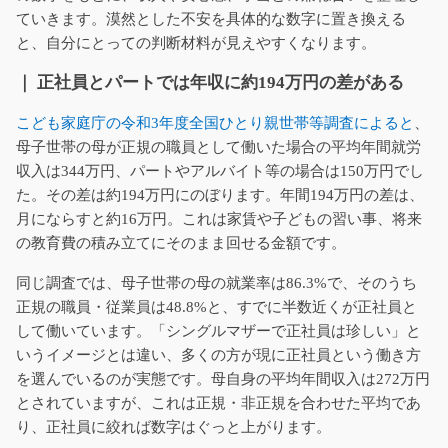
ていきます。漠然とした不安を具体的な数字に置き換える
と、自分にとっての判断材料が見えやすくなります。
｜ 正社員とパートでは年収に約194万円の差がある
こども家庭庁の令和3年度全国ひとり親世帯等調査によると
、
母子世帯の母が正規の職員として働いた場合の平均年間就労
収入は344万円、パートやアルバイト等の場合は150万円でし
た。その差は約194万円にのぼります。年間194万円の差は、
月にならすと約16万円。これは家賃や子どもの習い事、将来
の教育費の積み立てにそのまま回せる金額です。
同じ調査では、母子世帯の母の就業率は86.3%で、そのうち
正規の職員・従業員は48.8%と、すでに半数近くが正社員と
して働いています。「シングルマザーで正社員は珍しい」と
いうイメージとは違い、多くの方が現に正社員という働き方
を選んでいるのが実態です。母自身の平均年間収入は272万円
とされていますが、これは正規・非正規を合わせた平均であ
り、正社員に絞れば数字はぐっと上がります。