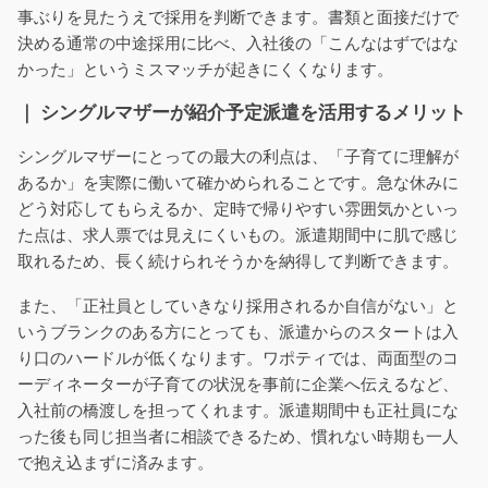
事ぶりを見たうえで採用を判断できます。書類と面接だけで
決める通常の中途採用に比べ、入社後の「こんなはずではな
かった」というミスマッチが起きにくくなります。
｜ シングルマザーが紹介予定派遣を活用するメリット
シングルマザーにとっての最大の利点は、「子育てに理解が
あるか」を実際に働いて確かめられることです。急な休みに
どう対応してもらえるか、定時で帰りやすい雰囲気かといっ
た点は、求人票では見えにくいもの。派遣期間中に肌で感じ
取れるため、長く続けられそうかを納得して判断できます。
また、「正社員としていきなり採用されるか自信がない」と
いうブランクのある方にとっても、派遣からのスタートは入
り口のハードルが低くなります。ワポティでは、両面型のコ
ーディネーターが子育ての状況を事前に企業へ伝えるなど、
入社前の橋渡しを担ってくれます。派遣期間中も正社員にな
った後も同じ担当者に相談できるため、慣れない時期も一人
で抱え込まずに済みます。