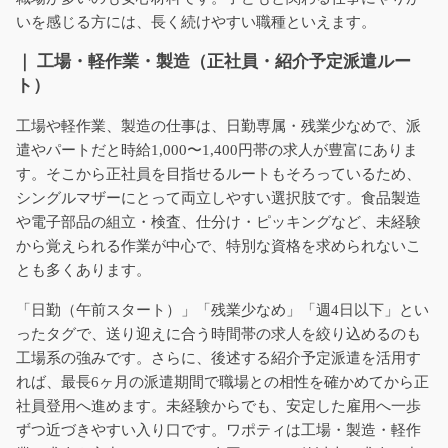
いを感じる方には、長く続けやすい職種といえます。
｜ 工場・軽作業・製造（正社員・紹介予定派遣ルー
ト）
工場や軽作業、製造の仕事は、日勤専属・残業少なめで、派
遣やパートだと時給1,000〜1,400円帯の求人が豊富にありま
す。そこから正社員を目指せるルートもそろっているため、
シングルマザーにとって両立しやすい選択肢です。食品製造
や電子部品の組立・検査、仕分け・ピッキングなど、未経験
から覚えられる作業が中心で、特別な資格を求められないこ
とも多くあります。
「日勤（午前スタート）」「残業少なめ」「週4日以下」とい
ったタグで、送り迎えに合う時間帯の求人を絞り込めるのも
工場系の強みです。さらに、後述する紹介予定派遣を活用す
れば、最長6ヶ月の派遣期間で職場との相性を確かめてから正
社員登用へ進めます。未経験からでも、安定した雇用へ一歩
ずつ近づきやすい入り口です。ワポティは工場・製造・軽作