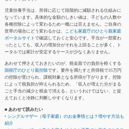
児童扶養手当は、所得に応じて段階的に減額される仕組みに
なっています。具体的な金額のしきい値は、子どもの人数や
各種控除によって変わるため一概には言えません。ご自身の
世帯の場合にどう変わるかは、
こども家庭庁のひとり親家庭
ポータルサイト
で確認しておくと安心です。手当が一部変わ
ったとしても、収入の増加分がそれを上回ることが多く、ト
ータルでは家計が安定するケースが少なくありません。
あわせて押さえておきたいのが、税金面での負担を軽くする
国税庁のひとり親控除
です。要件を満たすと所得税で35万円
の控除が受けられ、課税対象となる所得が下がります。控除
によって税負担が抑えられるため、「収入が増えた分がまる
ごと手当の減少と税金で消える」というわけではない、と捉
えておくと冷静に判断しやすくなります。
■ あわせて読みたい
‣
シングルマザー（母子家庭）のお金事情とは？増やす方法も
紹介