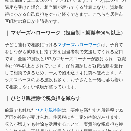
教育訓練では上限160万円とされています。たとえば30万円の
講座を受けた場合、相当額が戻ってくる計算になり、資格取
得にかかる自己負担をぐっと軽くできます。こちらも居住市
区町村の窓口が申請先です。
｜ マザーズハローワーク（担当制・就職率90%以上）
子ども連れで相談に行ける
マザーズハローワーク
は、子育て
をしながら就職を目指す方を担当者制で支援してくれる窓口
です。全国23施設と183のマザーズコーナーが設けられ、就職
率は90%以上とされています。保育園探しと就職活動を並行
して相談できるため、一人で抱え込まずに前へ進めます。キ
ッズスペースのある施設も多く、お子さんと一緒に落ち着い
て相談しやすい環境が整っています。
｜ ひとり親控除で税負担を減らす
前章でも触れた
ひとり親控除
は、要件を満たすと所得税で35
万円の控除が受けられ、住民税にも一定の控除があります。
収入が増えても控除を活用することで、実質的な税負担を抑