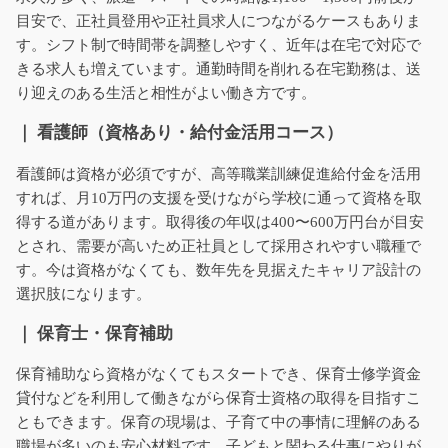
目安で、正社員登用や正社員求人につながるケースもありま
す。シフト制で時間帯を調整しやすく、近年は在宅で対応で
きる求人も増えています。通勤時間を削れる在宅勤務は、送
り迎えのある生活と相性がよい働き方です。
｜ 看護師（資格あり・給付金活用コース）
看護師は資格が必須ですが、高等職業訓練促進給付金を活用
すれば、月10万円の支援を受けながら学校に通って資格を取
得する道があります。取得後の年収は400〜600万円台が目安
とされ、需要が高いため正社員として採用されやすい職種で
す。今は資格がなくても、数年先を見据えたキャリア設計の
選択肢になります。
｜ 保育士・保育補助
保育補助なら資格がなくてもスタートでき、保育士修学資金
貸付などを利用して働きながら保育士資格の取得を目指すこ
ともできます。保育の現場は、子育て中の事情に理解のある
職場が多いのも安心材料です。子どもと関わる仕事にやりが