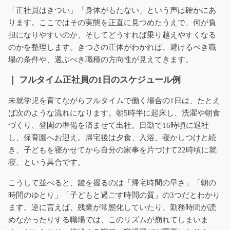
「正社員はきつい」「身体がもたない」という声は確かにあ
ります。ここではその実態を正直に見つめたうえで、何が負
担になりやすいのか、そしてどうすれば乗り越えやすくなる
のかを整理します。きつさの正体がわかれば、避けるべき職
場の条件や、選ぶべき職種の方向性が見えてきます。
｜ フルタイム正社員の1日のスケジュール例
未就学児を育てながらフルタイムで働く場合の1日は、たとえ
ば次のような流れになります。朝5時半に起床し、洗濯や朝食
づくり、登園の準備を済ませて出社。日勤で16時頃に退社
し、保育園へお迎え。帰宅後は夕食、入浴、寝かしつけと続
き、子どもを寝かせてから自分の家事を片づけて22時頃に就
寝、という具合です。
こうして並べると、鍵を握るのは「帰宅時間の早さ」「朝の
時間のゆとり」「子どもと過ごす時間の質」の3つだとわかり
ます。逆に言えば、残業が常態化していたり、勤務時間が読
めなかったりする職場では、このリズムが崩れてしまいま