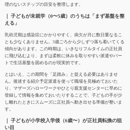
理のないステップの目安を整理します。
｜ 子どもが未就学（0〜5歳）のうちは「まず基盤を整
える」
乳幼児期は感染症にかかりやすく、病欠が月に数日重なるこ
とも少なくありません。3歳ごろから少しずつ落ち着いてくる
傾向があります。この時期は、いきなりフルタイムの正社員
に飛び込むより、まずは柔軟に休みを取りやすい派遣やパー
トで生活基盤を固めるのが現実的です。
とはいえ、この期間を「足踏み」と捉える必要はありませ
ん。後述する紹介予定派遣を使って職場を見極めておいた
り、マザーズハローワークやひとり親支援センターに早めに
登録して情報を集めておいたりすることで、子どもの手が少
し離れたときにスムーズに正社員へ動き出せる準備が整いま
す。
｜ 子どもが小学校入学後（6歳〜）が正社員転換の狙
い目