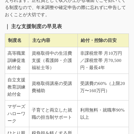
えられます。正社員として収入が上がる場面でこそ効いてく
る制度なので、年末調整や確定申告の際に忘れずに申告して
おくことが大切です。
｜ 主な支援制度の早見表
制度名
主な内容
給付・控除の目安
高等職業
資格取得中の生活費
非課税世帯 月10万円
訓練促進
支援（看護師・介護
／課税世帯 月70,500
給付金
福祉士等）
円・最長4年
自立支援
資格取得講座の受講
受講費の60%（上限20
教育訓練
費補助
万〜160万円）
給付金
マザーズ
子育てと両立した就
利用無料・就職率90%
ハローワ
職の担当制サポート
以上
ーク
ひとり親
税負担を軽くする所