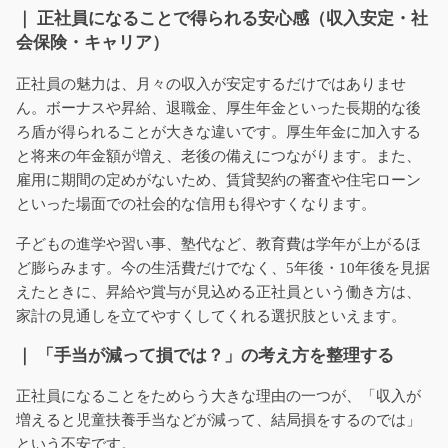
｜ 正社員になることで得られる安心感（収入安定・社
会保険・キャリア）
正社員の魅力は、月々の収入が安定するだけではありませ
ん。ボーナスや昇給、退職金、厚生年金といった長期的な後
ろ盾が得られることが大きな違いです。厚生年金に加入する
と将来の年金額が増え、老後の備えにつながります。また、
雇用に期間の定めがないため、賃貸契約の審査や住宅ローン
といった場面での社会的な信用も得やすくなります。
子どもの進学や習い事、塾代など、教育費は学年が上がるほ
ど膨らみます。今の生活費だけでなく、5年後・10年後を見据
えたときに、昇給や賞与が見込める正社員という働き方は、
家計の見通しを立てやすくしてくれる選択肢といえます。
｜ 「手当が減って損では？」の考え方を整理する
正社員になることをためらう大きな理由の一つが、「収入が
増えると児童扶養手当などが減って、結局損をするのでは」
という不安です。